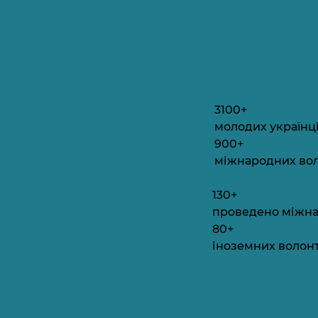
3100+
молодих українц
900+
міжнародних воло
130+
проведено міжнар
80+
іноземних волонт