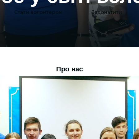
Стати волонтером
Задонатити
Про нас