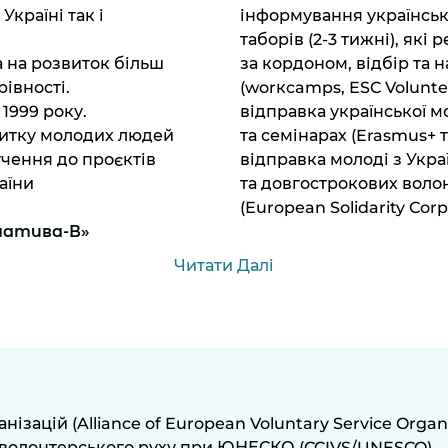
країні так і
інформування українсь
таборів (2-3 тижні), як
 на розвиток більш
за кордоном, відбір та 
івності.
(worкcamps, ESC Volunte
 1999 року.
відправка української м
витку молодих людей
та семінарах (Erasmus+ та
чення до проєктів
відправка молоді з Укра
аїни
та довгострокових волон
(European Solidarity Corps
натива-В»
Читати Далі
зацій (Alliance of European Voluntary Service Organ
 волонтерського руху при ЮНЕСКО (CCIVS/UNESCO)