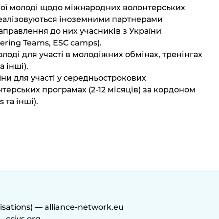
кої молоді щодо міжнародних волонтерських
і реалізовуються іноземними партнерами
направлення до них учасників з України
ering Teams, ESC camps).
олоді для участі в молодіжних обмінах, тренінгах
 інші).
їни для участі у середньострокових
терських програмах (2-12 місяців) за кордоном
 та інші).
isations) —
alliance-network.eu
 —
ccivs.org