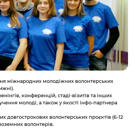
ення міжнародних молодіжних волонтерських
ижні).
ренінгів, конференцій, стаді-візитів та інших
лучення молоді, а також у якості інфо-партнера
х довгострокових волонтерських проєктів (6-12
іноземних волонтерів.