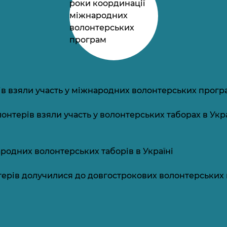
роки координації
міжнародних
волонтерських
програм
ів взяли участь у міжнародних волонтерських прогр
нтерів взяли участь у волонтерських таборах в Укра
одних волонтерських таборів в Україні
ерів долучилися до довгострокових волонтерських 