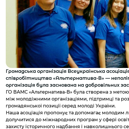
Громадська організація Всеукраїнська асоціаці
співробітництва «Альтернатива-В» — неполі
організація була заснована на добровільних заса
ГО ВАМС «Альтернатива-В» була створена з метою
між молодіжними організаціями, підтримці та роз
громадянської позиції серед молоді України.
Наша асоціація пропонує та допомагає молодим лю
долучитися до міжнародних програм у сфері освіти
захисту історичного надбання і навколишнього 