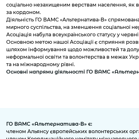
соціально незахищеним верствам населення, як в У
за кордоном.
Діяльність ГО ВАМС «Альтернатива-В» спрямована
мирного суспільства, на зменшення соціальної нер
Асоціація набула всеукраїнського статусу у червні
Основною метою нашої Асоціації є сприяння роз
шляхом інформування щодо можливостей та долу
неформальної освіти та волонтерства в межах Укр
та на міжнародному рівні.
Основні напрями діяльності ГО ВАМС «Альтер
ГО ВАМС «Альтернатива-В» є:
членом Альянсу європейських волонтерських органі
членом Координаційного комітету міжнародного