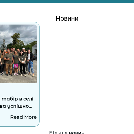
Новини
табір в селі
ва успішно
Read More
Більше новин