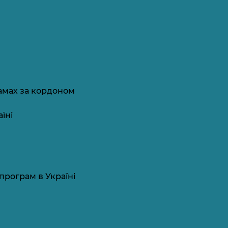
амах за кордоном
їні
програм в Україні