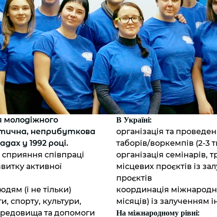
я молодіжного
В Україні:
тична, неприбуткова
організація та провед
дах у 1992 році.
таборів/воркемпів (2-3 т
 сприяння співпраці
організація семінарів, т
витку активної
місцевих проєктів із за
проєктів
дям (і не тільки)
координація міжнародни
, спорту, культури,
місяців) із залученням 
середовища та допомоги
На міжнародному рівні: