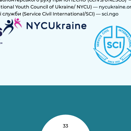
ional Youth Council of Ukraine/ NYCU) —
nycukraine.o
ужби (Service Civil International/SCI) —
sci.ngo
33