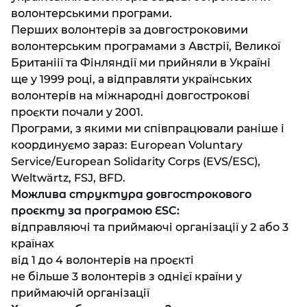
волонтерськими програми.
Перших волонтерів за довгостроковими
волонтерським програмами з Австрії, Великої
Британіії та Фінляндії ми прийняли в Україні
ще у 1999 році, а відправляти українських
волонтерів на міжнародні довгострокові
проєкти почали у 2001.
Програми, з якими ми співпрацювали раніше і
координуємо зараз: European Voluntary
Service/European Solidarity Corps (EVS/ESC),
Weltwärtz, FSJ, BFD.
Можлива структура довгострокового
проєкту за програмою ESC:
відправляючі та приймаючі організації у 2 або 3
країнах
від 1 до 4 волонтерів на проєкті
не більше 3 волонтерів з однієї країни у
приймаючій організації