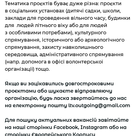
Тематика проєктів буває дуже різна: проєкти
в соціальних установах (дитячі садки, школи,
заклади для проведення вільного часу, будинки
для людей літнього віку або для людей
з особливими потребами), культурного
спрямування, історичного або археологічного
спрямування, захисту навколишнього
середовища, адміністративного спрямування
(напр. допомога в офісі волонтерської
організації) тощо.
Якщо ви зацікавились довгостроковими
проєктами або шукаєте відправляючу
організацію, будь ласка звертайтесь до нас
на електронну пошту
ltv.outgoing@gmail.com
Для пошуку актуальних вакансій завітайте
на наші сторінки
Facebook
,
Instagram
aбо на
сторінку
Європейського Корпусу